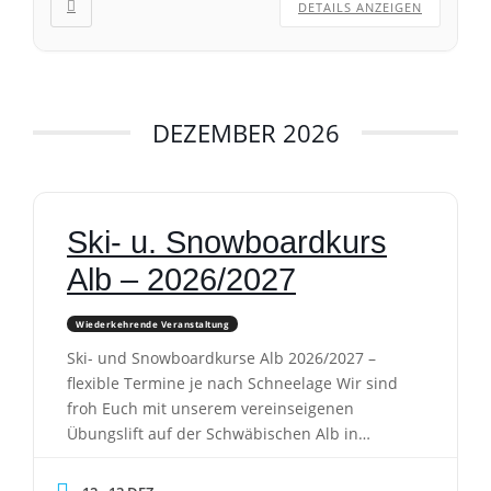
DETAILS ANZEIGEN
DEZEMBER 2026
Ski- u. Snowboardkurs
Alb – 2026/2027
Wiederkehrende Veranstaltung
Ski- und Snowboardkurse Alb 2026/2027 –
flexible Termine je nach Schneelage Wir sind
froh Euch mit unserem vereinseigenen
Übungslift auf der Schwäbischen Alb in
Ennabeuren, ca. 35 Minuten von Köngen
entfernt, optimale Trainingsbedingungen für