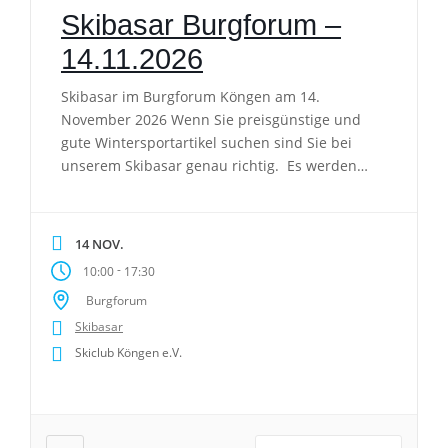
Skibasar Burgforum –
14.11.2026
Skibasar im Burgforum Köngen am 14.
November 2026 Wenn Sie preisgünstige und
gute Wintersportartikel suchen sind Sie bei
unserem Skibasar genau richtig. Es werden
sämtliche Wintersportartikel (Ski, Stöcke,
Boards, Schuhe, Kleidung uvm.) sowie Inliner
und Schlittschuhe angenommen. Alle Artikel
14 NOV.
müssen in einem technisch einwandfreien
-
10:00
17:30
Zustand sein. Speziell Ski- u.
Burgforum
Snowboardbindungen müssen der derzeitigen
gültigen Norm […]
Skibasar
Skiclub Köngen e.V.