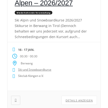
Alpen – 2026/2027
Wiederkehrende Veranstaltung
Ski Alpin und Snowboardkurse 2026/2027
Skikurse in Berwang in Tirol (Dennoch
behalten wir uns jederzeit vor, aufgrund der
Schneebedingungen den Kursort auch
kurzfristig zu wechseln). Achtung! Seit letztem
Jahr bieten wir keine Busanreise mehr an.
16 - 17 JAN.
Bitte die Anreise selber organisieren.
-
00:30
00:30
Kurszeiten: Kursdauer: 9:30 Uhr – 12:00 Uhr
Berwang
und 13:00 Uhr – 15:00 Uhr Während der […]
Ski-und Snowboardkurse
Skiclub Köngen e.V.
DETAILS ANZEIGEN