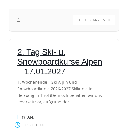
DETAILS ANZEIGEN
2. Tag Ski- u.
Snowboardkurse Alpen
– 17.01.2027
1. Wochenende – Ski Alpin und
Snowboardkurse 2026/2027 Skikurse in
Berwang in Tirol (Dennoch behalten wir uns
jederzeit vor, aufgrund der
Schneebedingungen den Kursort auch
kurzfristig zu wechseln). Achtung! Seit letztem
17 JAN.
Jahr bieten wir keine Busanreise mehr an.
-
09:30
15:00