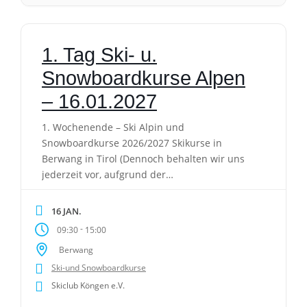
1. Tag Ski- u.
Snowboardkurse Alpen
– 16.01.2027
1. Wochenende – Ski Alpin und
Snowboardkurse 2026/2027 Skikurse in
Berwang in Tirol (Dennoch behalten wir uns
jederzeit vor, aufgrund der
Schneebedingungen den Kursort auch
kurzfristig zu wechseln). Achtung! Seit letztem
16 JAN.
Jahr bieten wir keine Busanreise mehr an.
-
09:30
15:00
Bitte die Anreise selber organisieren.
Berwang
Kurszeiten: Kursdauer: 9:30 Uhr – 12:00 Uhr
Ski-und Snowboardkurse
und 13:00 Uhr – 15:00 […]
Skiclub Köngen e.V.