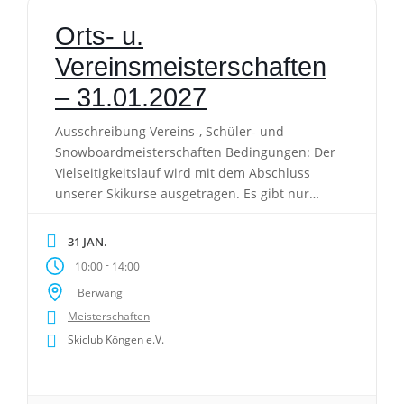
Orts- u.
Vereinsmeisterschaften
– 31.01.2027
Ausschreibung Vereins-, Schüler- und
Snowboardmeisterschaften Bedingungen: Der
Vielseitigkeitslauf wird mit dem Abschluss
unserer Skikurse ausgetragen. Es gibt nur
einem Durchgang. Der Zeitschnellste ist
Gruppensieger. Vereins-. Schüler- oder
31 JAN.
Snowboardmeister (in) ist derjenige, der von
-
10:00
14:00
allen Teilnehmern die beste Laufzeit hat.
Berwang
Preise: Die ersten drei einer Gruppe erhalten
Meisterschaften
jeweils eine Medaille. Die Schülermeisterin
und der Schülermeister sowie […]
Skiclub Köngen e.V.