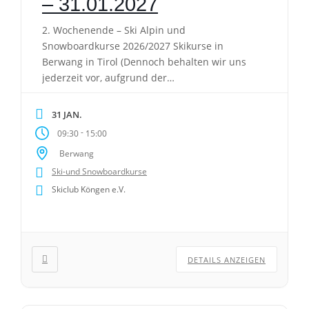
– 31.01.2027
2. Wochenende – Ski Alpin und
Snowboardkurse 2026/2027 Skikurse in
Berwang in Tirol (Dennoch behalten wir uns
jederzeit vor, aufgrund der
Schneebedingungen den Kursort auch
kurzfristig zu wechseln). Achtung! Seit letztem
31 JAN.
Jahr bieten wir keine Busanreise mehr an.
-
09:30
15:00
Bitte die Anreise selber organisieren.
Berwang
Kurszeiten: Kursdauer: 9:30 Uhr – 12:00 Uhr
Ski-und Snowboardkurse
und 13:00 Uhr – 15:00 […]
Skiclub Köngen e.V.
DETAILS ANZEIGEN