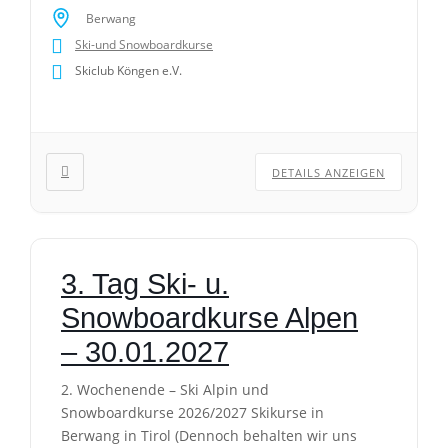
Bitte die Anreise selber organisieren.
Berwang
Kurszeiten: Kursdauer: 9:30 Uhr – 12:00 Uhr
Ski-und Snowboardkurse
und 13:00 Uhr – 15:00 […]
Skiclub Köngen e.V.
DETAILS ANZEIGEN
3. Tag Ski- u.
Snowboardkurse Alpen
– 30.01.2027
2. Wochenende – Ski Alpin und
Snowboardkurse 2026/2027 Skikurse in
Berwang in Tirol (Dennoch behalten wir uns