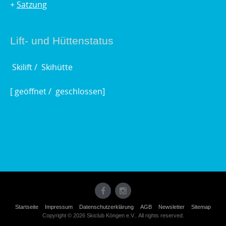
+
Satzung
Lift- und Hüttenstatus
Skilift /
Skihütte
[
geöffnet /
geschlossen]
Startseite
Impressum
Datenschutzerklärung
AGB
Newsletter
Sitemap
Copyright © 2026 Skiclub Köngen e.V.. All rights reserved.