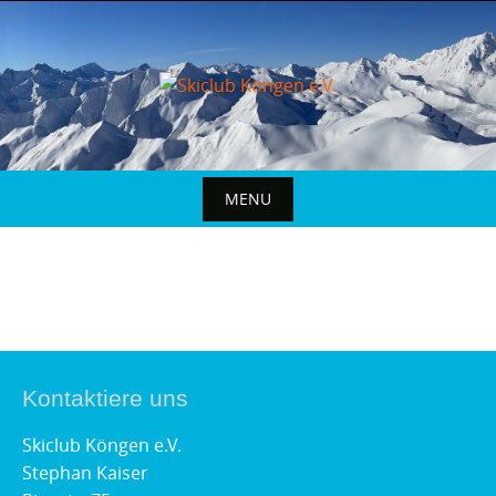
MENU
Kontaktiere uns
Skiclub Köngen e.V.
Stephan Kaiser