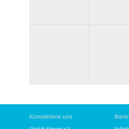
Kontaktiere uns
Bank
Skiclub Köngen e.V.
Volksb