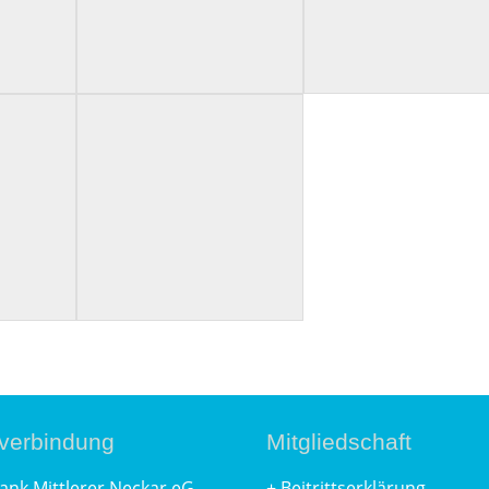
verbindung
Mitgliedschaft
ank Mittlerer Neckar eG
+
Beitrittserklärung