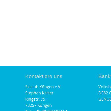
Kontaktiere uns
Bank
Skiclub Köngen e.V.
Volksb
Stephan Kaiser
DE82 6
Ringstr. 75
GENO
73257 Köngen