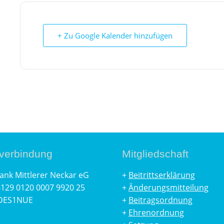
+ Zu Google Kalender hinzufügen
verbindung
Mitgliedschaft
ank Mittlerer Neckar eG
+
Beitrittserklärung
129 0120 0007 9920 25
+
Änderungsmitteilung
DES1NUE
+
Beitragsordnung
+
Ehrenordnung