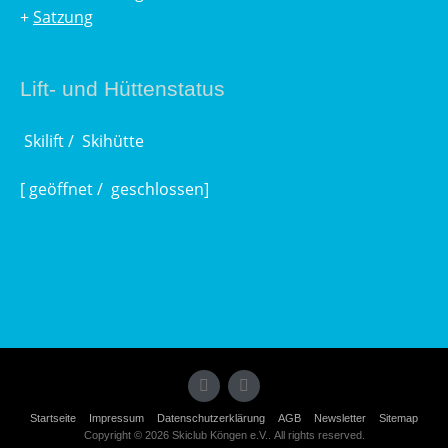
+
Satzung
Lift- und Hüttenstatus
Skilift /
Skihütte
[
geöffnet /
geschlossen]
Startseite
Impressum
Datenschutzerklärung
AGB
Newsletter
Sitemap
Copyright © 2026 Skiclub Köngen e.V.. All rights reserved.